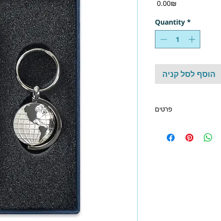
Price
‏0.00 ‏₪
Quantity
*
הוסף לסל קניה
פרטים
תערוכות | מארז מתנה -
לאירועים | מוצרי קידום
ברות |אביזרים לנסיעות |
| מוצרים SWISS | מתנות לראש השנה | מתנות
יום האישה | מתנות ליום
ות לאישה | מתנות לגבר
 כמות מינמום להזמנה:
 054-4832298