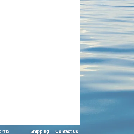
מתנה לסקיפר | מתנה לאימי | מתנה לגב
שרשרת לגולש | מתנה לאישה | צדף זהב מ
לגולש גלים | שרשרת גולש גלים
klace Set | Diamonds | seashell
מדיני
Shipping
Contact us