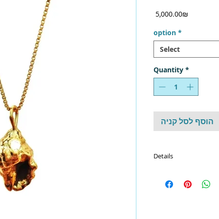
Price
‏5,000.00 ‏₪
option
*
Select
Quantity
*
הוסף לסל קניה
Details
משלוח חינם!
להזמנה: 054-4832298
 יהלום | מתנה לגושת |
ם מעוצבים באווירת ים |