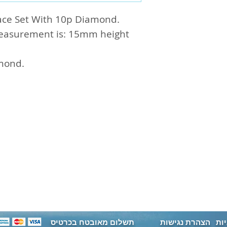
ר | מתנה ליום הולדת |
שובצת יהלומים | תליון
ace Set With 10p Diamond.
14K Gold Seashell Nec
easurement is: 15mm height
pendant
mond.
ות
הצהרת נגישות
תשלום מאובטח בכרטיס