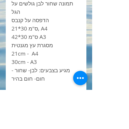
תמונה שחור לבן גולשים על
הגל
הדפסה על קנבס
21*30 ס"מ, A4
42*30 ס"מ A3
מסגרת עץ מגנטית
21cm - A4
30cm - A3
מגיע בצבעים: לבן- שחור -
חום- חום בהיר
פתרון לתליית | פוסטרים
פרינטים | תמונה ממוסגרת
| מסגרת מגנט עץ | מתלה עץ
מגנט | מיסגרת מגנט| מתנה
לגולשים | מתנה לגולש |