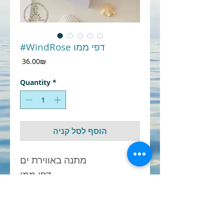
#WindRose דפי ממו
Price
‏36.00 ‏₪
Quantity
*
הוסף לסל קניה
מתנה באווירת ים
דפי ממו
Size:
9x9cm
דפים פנימיים - לבן