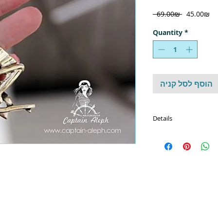
Regular
Sa
‏45.00 ‏₪
 ‏69.00 ‏₪ 
Price
Pr
Quantity
*
הוסף לסל קניה
Details
להזמנה:
054-4832298
רים שנעשו עם אהבה לים
מחזיקי מפתחות
מתנות לאוהבי הים
מתנות לגולשי רוח
מתנות לימאי
מתנות לאנשי ים
מתנה ליום הולדת