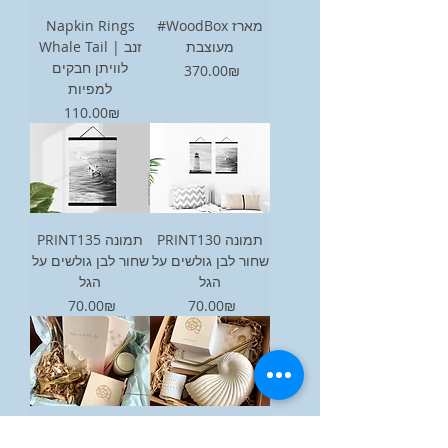
Napkin Rings
#WoodBox מארז
מעוצבת
Whale Tail | זנב
לוויתן חבקים
Price
‏370.00 ‏₪
למפיות
Price
‏110.00 ‏₪
PRINT130 תמונה
PRINT135 תמונה
שחור לבן גולשים על
שחור לבן גולשים על
הגל
הגל
Price
Price
‏70.00 ‏₪
‏70.00 ‏₪
#Take me to the
#Ocean Gift Box