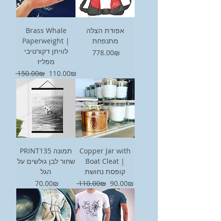
Brass Whale
אפודת הצלה
Paperweight |
מתנפחת
לוויתן דקורטיבי
Price
‏778.00 ‏₪
מפליז
Regular Price
Sale Price
‏110.00 ‏₪
‏150.00 ‏₪
PRINT135 תמונה
Copper Jar with
שחור לבן גולשים על
Boat Cleat |
קופסת נחושת
הגל
Price
Regular Price
Sale Price
‏90.00 ‏₪
‏110.00 ‏₪
‏70.00 ‏₪