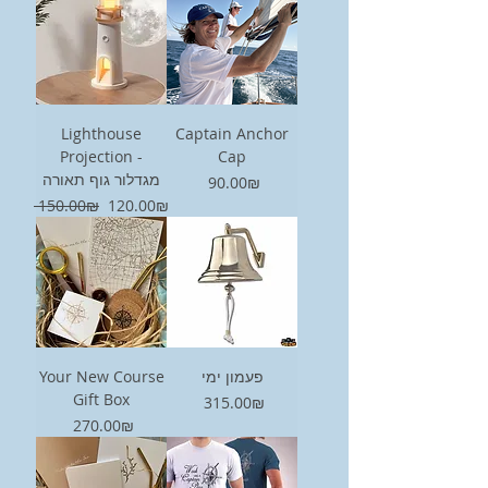
Lighthouse
Captain Anchor
Projection -
Cap
מגדלור גוף תאורה
Price
‏90.00 ‏₪
Regular Price
Sale Price
‏120.00 ‏₪
‏150.00 ‏₪
Your New Course
פעמון ימי
Gift Box
Price
‏315.00 ‏₪
Price
‏270.00 ‏₪