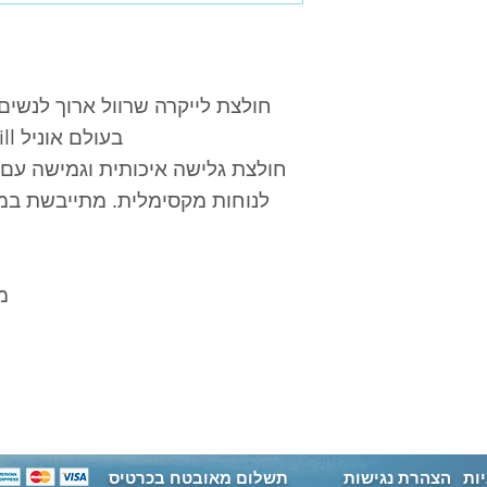
הולדת | חליפות וחולצות
חולצת לייקרה שרוול ארוך לנשים
בעולם אוניל O'Neill, עם הדפס טרופי בצד.
לנוחות מקסימלית. מתייבשת במה
מ
ות
הצהרת נגישות
תשלום מאובטח בכרטיס