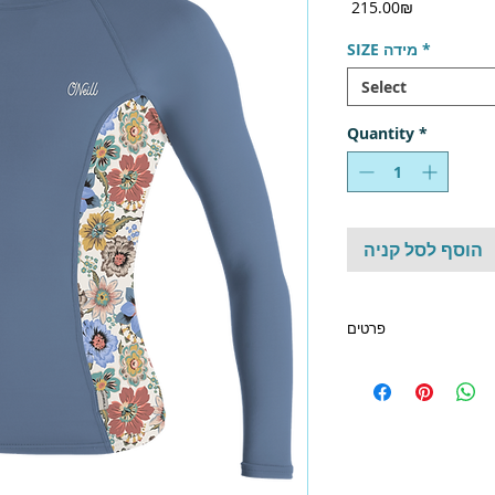
Price
‏215.00 ‏₪
*
SIZE מידה
Select
Quantity
*
הוסף לסל קניה
פרטים
עם קפטן:
054-4832298
אספקה נפרדת
ביגוד ימי | ביגוד גלישה | ביגוד O'neill | ציוד מקצועי לאנשי ים |
ננות קרינה | מתנה לאנשי
| מתנה לשייטים | מתנות
לשייטים | מתנה לאישה |